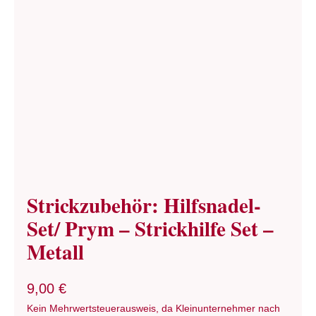
Term
Links
Konta
Vers
Zahl
Strickzubehör: Hilfsnadel-
Set/ Prym – Strickhilfe Set –
Ware
Metall
Mein
9,00
€
Kein Mehrwertsteuerausweis, da Kleinunternehmer nach
Recht