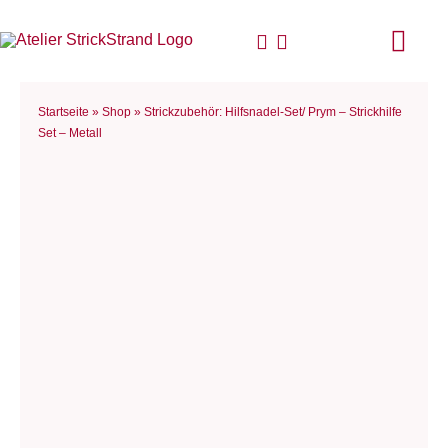
Zum
Inhalt
Togg
springen
Navi
Start
Startseite
»
Shop
»
Strickzubehör: Hilfsnadel-Set/ Prym – Strickhilfe
Set – Metall
Anlei
Stric
Für D
Woll
Philo
Blog