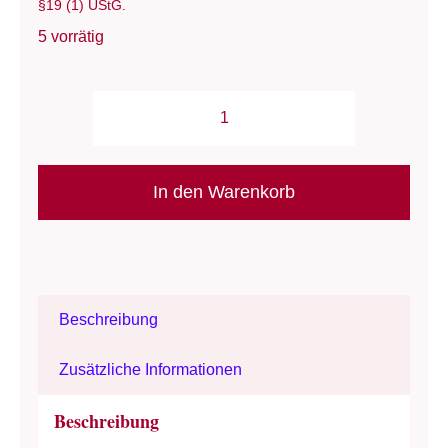
§19 (1) UStG.
5 vorrätig
Strickzubehör:
Hilfsnadel-
Set/
In den Warenkorb
Prym
-
Strickhilfe
Set
Beschreibung
-
Metall
Zusätzliche Informationen
Menge
Beschreibung