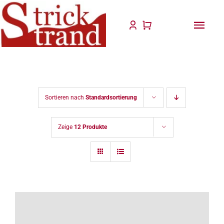
Zum
Inhalt
Togg
springen
Navi
Start
Anlei
Sortieren nach
Standardsortierung
Stric
Zeige
12 Produkte
Für D
Wolle
Philo
Blog