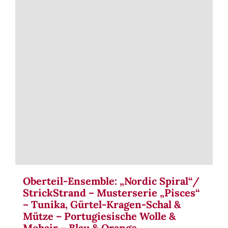
Term
Links
Konta
Vers
Zahl
Ware
Oberteil-Ensemble: „Nordic Spiral“/
StrickStrand – Musterserie „Pisces“
Mein
– Tunika, Gürtel-Kragen-Schal &
Mütze – Portugiesische Wolle &
Mohair – Blau & Orange
Recht