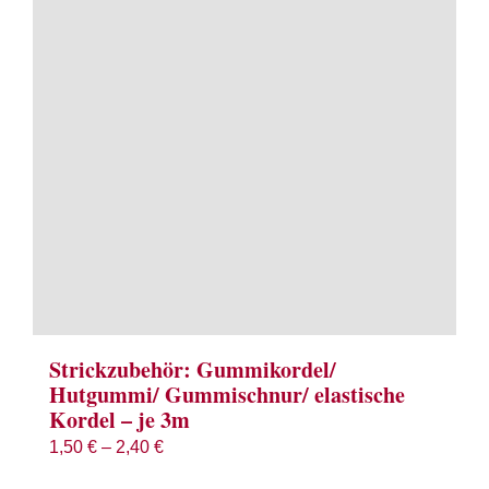
Term
Links
Konta
Vers
Zahl
Ware
Strickzubehör: Gummikordel/
Hutgummi/ Gummischnur/ elastische
Kordel – je 3m
Mein
1,50
€
–
2,40
€
Recht