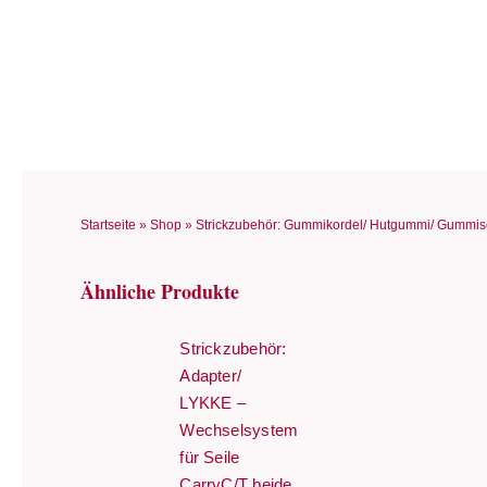
Zum
Inhalt
springen
Startseite
»
Shop
»
Strickzubehör: Gummikordel/ Hutgummi/ Gummisch
Ähnliche Produkte
Strickzubehör:
Adapter/
LYKKE –
Wechselsystem
für Seile
CarryC/T beide