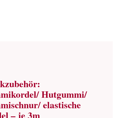
ckzubehör:
mikordel/ Hutgummi/
ischnur/ elastische
el – je 3m