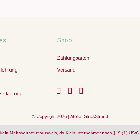
hes
Shop
Zahlungsarten
elehrung
Versand
zerklärung
© Copyright 2026 |
Atelier StrickStrand
Kein Mehrwertsteuerausweis, da Kleinunternehmer nach §19 (1) UStG