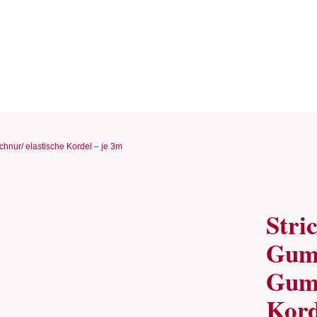
nur/ elastische Kordel – je 3m
Stri
Gum
Gumm
Kord