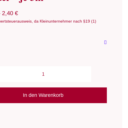
–
2,40
€
ertsteuerausweis, da Kleinunternehmer nach §19 (1)
Strickzubehör:
Gummikordel/
Hutgummi/
In den Warenkorb
Gummischnur/
elastische
Kordel
-