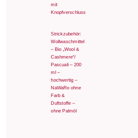
mit
Knopfverschluss
Strickzubehör:
Wollwaschmittel
– Bio „Wool &
Cashmere“/
Pascuali – 200
ml –
hochwertig –
NaWaRo ohne
Farb &
Duftstoffe –
ohne Palmöl