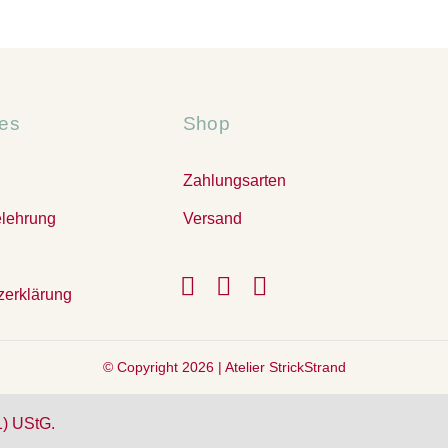
hes
Shop
Zahlungsarten
elehrung
Versand
zerklärung
© Copyright 2026 |
Atelier StrickStrand
1) UStG.