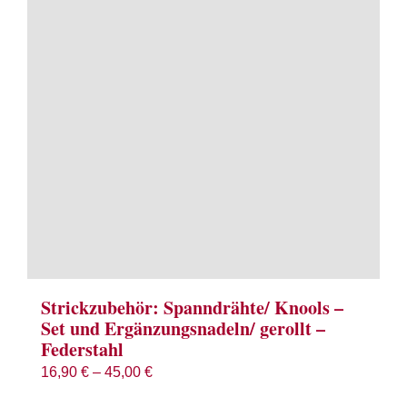
Term
Links
Konta
Vers
Zahl
Ware
Strickzubehör: Spanndrähte/ Knools –
Set und Ergänzungsnadeln/ gerollt –
Federstahl
Mein
16,90
€
–
45,00
€
Recht