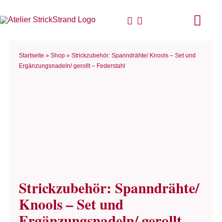
Zum
Inhalt
Togg
springen
Navi
Start
Startseite
»
Shop
»
Strickzubehör: Spanndrähte/ Knools – Set und
Ergänzungsnadeln/ gerollt – Federstahl
Anlei
Stric
Für D
Woll
Strickzubehör: Spanndrähte/
Philo
Knools – Set und
Ergänzungsnadeln/ gerollt –
Blog