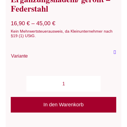
Federstahl
Term
16,90
€
–
45,00
€
Links
Kein Mehrwertsteuerausweis, da Kleinunternehmer nach
§19 (1) UStG.
Konta
Variante
Vers
Zahl
Strickzubehör:
Ware
Spanndrähte/
Knools
In den Warenkorb
Mein
-
Set
Recht
und