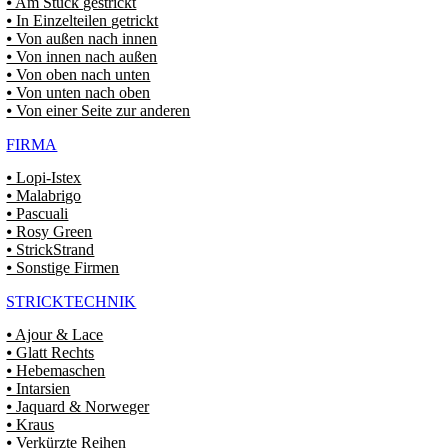
⦁ Am Stück gestrickt
⦁ In Einzelteilen getrickt
⦁ Von außen nach innen
⦁ Von innen nach außen
⦁ Von oben nach unten
⦁ Von unten nach oben
⦁ Von einer Seite zur anderen
FIRMA
⦁ Lopi-Istex
⦁ Malabrigo
⦁ Pascuali
⦁ Rosy Green
⦁ StrickStrand
⦁ Sonstige Firmen
STRICKTECHNIK
⦁ Ajour & Lace
⦁ Glatt Rechts
⦁ Hebemaschen
⦁ Intarsien
⦁ Jaquard & Norweger
⦁ Kraus
⦁ Verkürzte Reihen