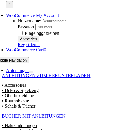
WooCommerce My Account
Nutzername:
Passwort:
Eingeloggt bleiben
Registrieren
WooCommerce Cart
0
oggle Navigation
Anleitungen
ANLEITUNGEN ZUM HERUNTERLADEN
⦁ Accessoires
⦁ Deko & Spielzeug
⦁ Oberbekleidung
⦁ Raumobjekte
⦁ Schals & Tücher
BÜCHER MIT ANLEITUNGEN
⦁ Häkelanleitungen