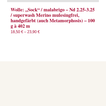
Wolle: „Sock“ / malabrigo – Nd 2.25-3.25
/ superwash Merino mulesingfrei,
handgefärbt (auch Metamorphosis) – 100
g à 402 m
18,50
€
–
23,90
€