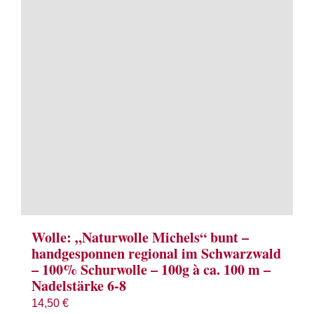
Term
Links
Konta
Vers
Zahl
Ware
Wolle: „Naturwolle Michels“ bunt –
handgesponnen regional im Schwarzwald
– 100% Schurwolle – 100g à ca. 100 m –
Mein
Nadelstärke 6-8
14,50
€
Recht