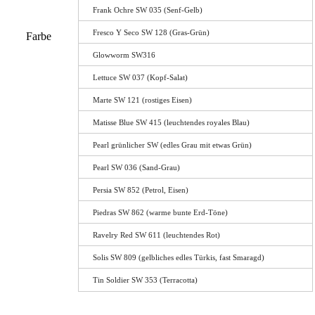
Frank Ochre SW 035 (Senf-Gelb)
Fresco Y Seco SW 128 (Gras-Grün)
Farbe
Glowworm SW316
Lettuce SW 037 (Kopf-Salat)
Marte SW 121 (rostiges Eisen)
Matisse Blue SW 415 (leuchtendes royales Blau)
Pearl grünlicher SW (edles Grau mit etwas Grün)
Pearl SW 036 (Sand-Grau)
Persia SW 852 (Petrol, Eisen)
Piedras SW 862 (warme bunte Erd-Töne)
Ravelry Red SW 611 (leuchtendes Rot)
Solis SW 809 (gelbliches edles Türkis, fast Smaragd)
Tin Soldier SW 353 (Terracotta)