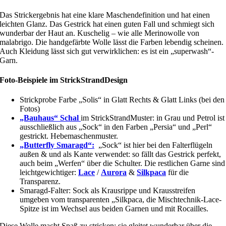
Das Strickergebnis hat eine klare Maschendefinition und hat einen
leichten Glanz. Das Gestrick hat einen guten Fall und schmiegt sich
wunderbar der Haut an. Kuschelig – wie alle Merinowolle von
malabrigo. Die handgefärbte Wolle lässt die Farben lebendig scheinen.
Auch Kleidung lässt sich gut verwirklichen: es ist ein „superwash“-
Garn.
Foto-Beispiele im StrickStrandDesign
Strickprobe Farbe „Solis“ in Glatt Rechts & Glatt Links (bei den
Fotos)
„Bauhaus“ Schal
im StrickStrandMuster: in Grau und Petrol ist
ausschließlich aus „Sock“ in den Farben „Persia“ und „Perl“
gestrickt. Hebemaschenmuster.
„Butterfly Smaragd“:
„Sock“ ist hier bei den Falterflügeln
außen & und als Kante verwendet: so fällt das Gestrick perfekt,
auch beim „Werfen“ über die Schulter. Die restlichen Garne sind
leichtgewichtiger:
Lace
/
Aurora
&
Silkpaca
für die
Transparenz.
Smaragd-Falter: Sock als Krausrippe und Krausstreifen
umgeben vom transparenten „Silkpaca, die Mischtechnik-Lace-
Spitze ist im Wechsel aus beiden Garnen und mit Rocailles.
Diese Wolle macht Spaß zu stricken: sie gleitet wunderbar über die