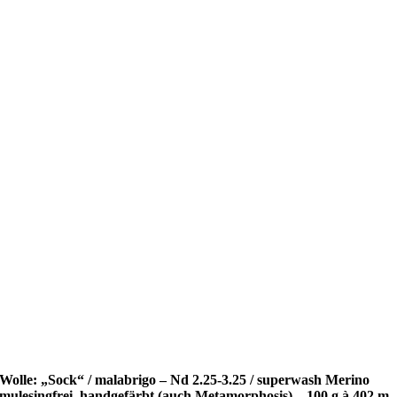
Wolle: „Sock“ / malabrigo – Nd 2.25-3.25 / superwash Merino
mulesingfrei, handgefärbt (auch Metamorphosis) – 100 g à 402 m