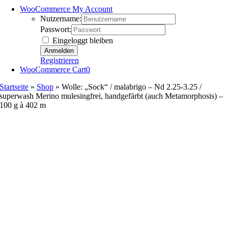
WooCommerce My Account
Nutzername:
Passwort:
Eingeloggt bleiben
Registrieren
WooCommerce Cart
0
Startseite
»
Shop
»
Wolle: „Sock“ / malabrigo – Nd 2.25-3.25 /
superwash Merino mulesingfrei, handgefärbt (auch Metamorphosis) –
100 g à 402 m