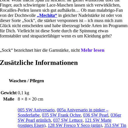
Finger, auch schwierigste Lace-Maschen lassen sich verwirklichen,
Rocailles-Perlen lassen sich gut aufhäkeln… Ob man malabrigo-Fan
von der Dochtwolle
„Mechita“
in gleicher Nadelstärke ist oder von
dieser Sorte „Sock“, die stärker versponnen ist – ich muss mich zum
Glück nicht entscheiden und habe überzeugt beide Arten im Programm
für Dich. Vielleicht ist diese Sorte durch die Spinnung etwas
formstabiler und strapazierfähiger wenn es um Kleidung geht?
Mehr lesen
„Sock“ bezeichnet hier die Garnstärke, nicht
Zusätzliche Informationen
Waschen / Pflegen
Gewicht
0,1 kg
Maße
8 × 8 × 20 cm
005 SW Aniversario
,
005a Aniversario in pinker –
Sonderfarbe
,
035 SW Frank Ochre
,
036 SW Pearl
,
036gr
SW Pearl grünlich
,
037 SW Lettuce
,
121 SW Marte
(rostiges Eisen)
,
128 SW Fresco Y Seco (grün)
,
353 SW Tin