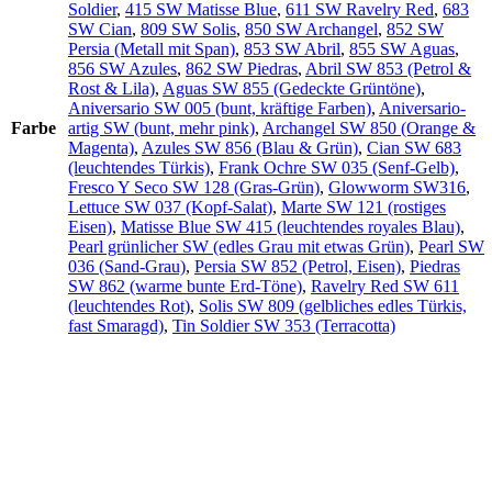
Soldier
,
415 SW Matisse Blue
,
611 SW Ravelry Red
,
683
SW Cian
,
809 SW Solis
,
850 SW Archangel
,
852 SW
Persia (Metall mit Span)
,
853 SW Abril
,
855 SW Aguas
,
856 SW Azules
,
862 SW Piedras
,
Abril SW 853 (Petrol &
Rost & Lila)
,
Aguas SW 855 (Gedeckte Grüntöne)
,
Aniversario SW 005 (bunt, kräftige Farben)
,
Aniversario-
Farbe
artig SW (bunt, mehr pink)
,
Archangel SW 850 (Orange &
Magenta)
,
Azules SW 856 (Blau & Grün)
,
Cian SW 683
(leuchtendes Türkis)
,
Frank Ochre SW 035 (Senf-Gelb)
,
Fresco Y Seco SW 128 (Gras-Grün)
,
Glowworm SW316
,
Lettuce SW 037 (Kopf-Salat)
,
Marte SW 121 (rostiges
Eisen)
,
Matisse Blue SW 415 (leuchtendes royales Blau)
,
Pearl grünlicher SW (edles Grau mit etwas Grün)
,
Pearl SW
036 (Sand-Grau)
,
Persia SW 852 (Petrol, Eisen)
,
Piedras
SW 862 (warme bunte Erd-Töne)
,
Ravelry Red SW 611
(leuchtendes Rot)
,
Solis SW 809 (gelbliches edles Türkis,
fast Smaragd)
,
Tin Soldier SW 353 (Terracotta)