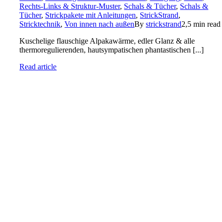
Rechts-Links & Struktur-Muster
,
Schals & Tücher
,
Schals &
Tücher
,
Strickpakete mit Anleitungen
,
StrickStrand
,
Stricktechnik
,
Von innen nach außen
By
strickstrand
2,5 min read
Kuschelige flauschige Alpakawärme, edler Glanz & alle
thermoregulierenden, hautsympatischen phantastischen [...]
Read article