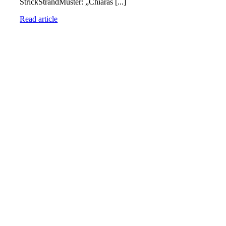
StrickStrandMuster: „Chiaras [...]
Read article