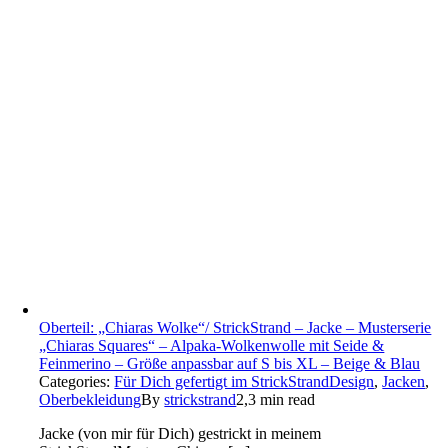
Oberteil: „Chiaras Wolke“/ StrickStrand – Jacke – Musterserie
„Chiaras Squares“ – Alpaka-Wolkenwolle mit Seide &
Feinmerino – Größe anpassbar auf S bis XL – Beige & Blau
Categories:
Für Dich gefertigt im StrickStrandDesign
,
Jacken
,
Oberbekleidung
By
strickstrand
2,3 min read
Jacke (von mir für Dich) gestrickt in meinem