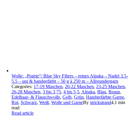
Wolle: „Prairie“/ Blue Sky Fibers – reines Alpaka – Nadel 3.5-
5.5 – uni & handgefärbt – 50 g à 250 m – Allroundergarn
Categories:
17-19 Maschen
,
20-22 Maschen
,
23-25 Maschen
,
26-28 Maschen
,
3 bis 3,75
,
4 bis 5,5
,
Alpaka
,
Blau
,
Braun
,
Edelhaar- & Flauschwolle
,
Gelb
,
Grün
,
Handgefärbte Garne
,
Rot
,
Schwarz
,
Weiß
,
Wolle und Garne
By
strickstrand
4,1 min
read
Read article