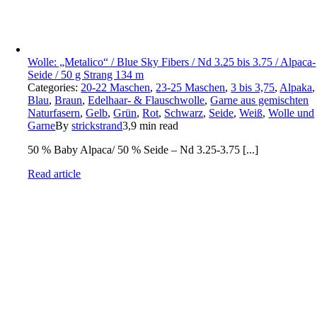
Wolle: „Metalico“ / Blue Sky Fibers / Nd 3.25 bis 3.75 / Alpaca-
Seide / 50 g Strang 134 m
Categories:
20-22 Maschen
,
23-25 Maschen
,
3 bis 3,75
,
Alpaka
,
Blau
,
Braun
,
Edelhaar- & Flauschwolle
,
Garne aus gemischten
Naturfasern
,
Gelb
,
Grün
,
Rot
,
Schwarz
,
Seide
,
Weiß
,
Wolle und
Garne
By
strickstrand
3,9 min read
50 % Baby Alpaca/ 50 % Seide – Nd 3.25-3.75 [...]
Read article