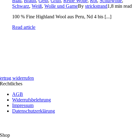
Blau
,
Braun
,
Gelb
,
Grün
,
Reine Wolle
,
Rot
,
Schurwolle
,
Schwarz
,
Weiß
,
Wolle und Garne
By
strickstrand
1,8 min read
100 % Fine Highland Wool aus Peru, Nd 4 bis [...]
Read article
ertrag widerrufen
Rechtliches
AGB
Widerrufsbelehrung
Impressum
Datenschutzerklärung
Shop