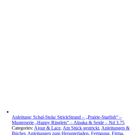
Anleitung: Schal-Stola/ StrickStrand – „Prairie-Starfish“ –
Musterserie „Happy Ringlets“ – Alpaka & Seide – Nd 3.75
Categories:
Ajour & Lace
,
Am Stück gestrickt
,
Anleitungen &
Bücher
,
Anleitungen zum Herunterladen
,
Fertigung
,
Firma
,