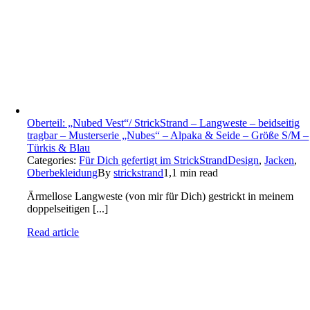
Oberteil: „Nubed Vest“/ StrickStrand – Langweste – beidseitig
tragbar – Musterserie „Nubes“ – Alpaka & Seide – Größe S/M –
Türkis & Blau
Categories:
Für Dich gefertigt im StrickStrandDesign
,
Jacken
,
Oberbekleidung
By
strickstrand
1,1 min read
Ärmellose Langweste (von mir für Dich) gestrickt in meinem
doppelseitigen [...]
Read article