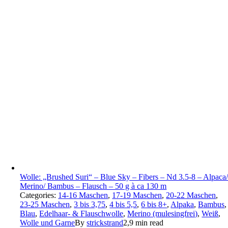
Wolle: „Brushed Suri“ – Blue Sky – Fibers – Nd 3.5-8 – Alpaca
Merino/ Bambus – Flausch – 50 g à ca 130 m
Categories:
14-16 Maschen
,
17-19 Maschen
,
20-22 Maschen
,
23-25 Maschen
,
3 bis 3,75
,
4 bis 5,5
,
6 bis 8+
,
Alpaka
,
Bambus
,
Blau
,
Edelhaar- & Flauschwolle
,
Merino (mulesingfrei)
,
Weiß
,
Wolle und Garne
By
strickstrand
2,9 min read