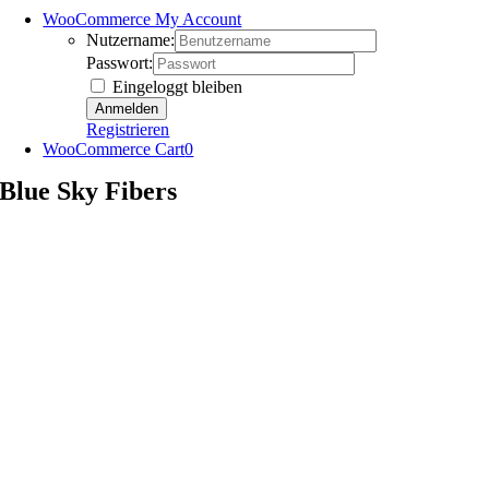
WooCommerce My Account
Nutzername:
Passwort:
Eingeloggt bleiben
Registrieren
WooCommerce Cart
0
Blue Sky Fibers