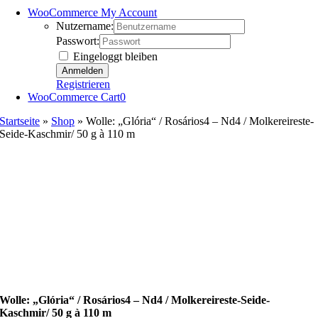
WooCommerce My Account
Nutzername:
Passwort:
Eingeloggt bleiben
Registrieren
WooCommerce Cart
0
Startseite
»
Shop
»
Wolle: „Glória“ / Rosários4 – Nd4 / Molkereireste-
Seide-Kaschmir/ 50 g à 110 m
Wolle: „Glória“ / Rosários4 – Nd4 / Molkereireste-Seide-
Kaschmir/ 50 g à 110 m