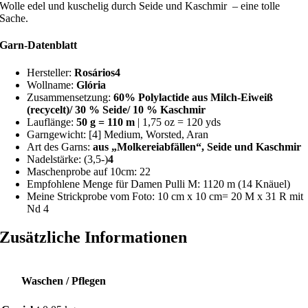
Wolle edel und kuschelig durch Seide und Kaschmir – eine tolle
Sache.
Garn-Datenblatt
Hersteller:
Rosários4
Wollname:
Glória
Zusammensetzung:
60% Polylactide aus Milch-Eiweiß
(recycelt)/ 30 % Seide/ 10 % Kaschmir
Lauflänge:
50
g = 110 m
| 1,75 oz = 120 yds
Garngewicht: [4] Medium, Worsted, Aran
Art des Garns:
aus „Molkereiabfällen“, Seide und Kaschmir
Nadelstärke: (3,5-)
4
Maschenprobe auf 10cm: 22
Empfohlene Menge für Damen Pulli M: 1120 m (14 Knäuel)
Meine Strickprobe vom Foto: 10 cm x 10 cm= 20 M x 31 R mit
Nd 4
Zusätzliche Informationen
Waschen / Pflegen