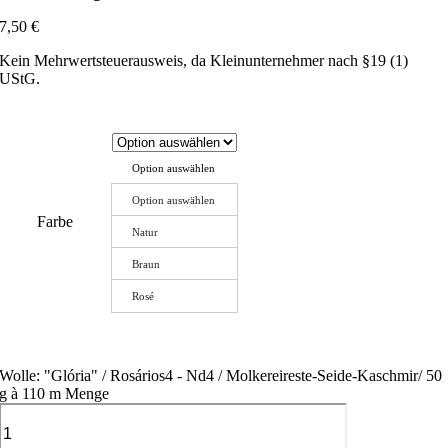
7,50
€
Kein Mehrwertsteuerausweis, da Kleinunternehmer nach §19 (1)
UStG.
Option auswählen
Option auswählen
Farbe
Natur
Braun
Rosé
Wolle: "Glória" / Rosários4 - Nd4 / Molkereireste-Seide-Kaschmir/ 50
g à 110 m Menge