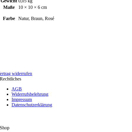
Gewicht
0,05 kg
Maße
10 × 10 × 6 cm
Farbe
Natur, Braun, Rosé
ertrag widerrufen
Rechtliches
AGB
Widerrufsbelehrung
Impressum
Datenschutzerklärung
Shop