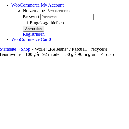
WooCommerce My Account
Nutzername:
Passwort:
Eingeloggt bleiben
Registrieren
WooCommerce Cart
0
Startseite
»
Shop
»
Wolle: „Re-Jeans“ / Pascuali – recycelte
Baumwolle – 100 g à 192 m oder – 50 g à 96 m grün – 4.5-5.5