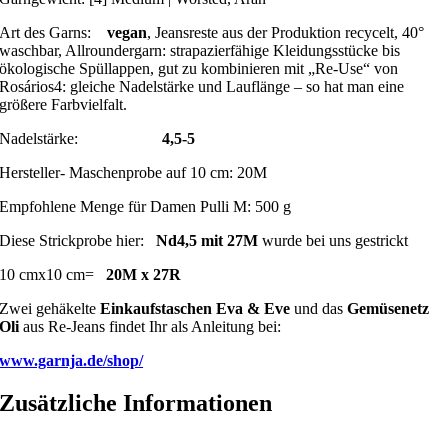
Art des Garns:
vegan
, Jeansreste aus der Produktion recycelt, 40°
waschbar, Allroundergarn: strapazierfähige Kleidungsstücke bis
ökologische Spüllappen, gut zu kombinieren mit „Re-Use“ von
Rosários4: gleiche Nadelstärke und Lauflänge – so hat man eine
größere Farbvielfalt.
Nadelstärke:
4,5-5
Hersteller- Maschenprobe auf 10 cm: 20M
Empfohlene Menge für Damen Pulli M: 500 g
Diese Strickprobe hier:
Nd4,5 mit 27M
wurde bei uns gestrickt
10 cmx10 cm=
20M x 27R
Zwei gehäkelte
Einkaufstaschen Eva & Eve
und das
Gemüsenetz
Oli
aus Re-Jeans findet Ihr als Anleitung bei:
www.garnja.de/shop/
Zusätzliche Informationen