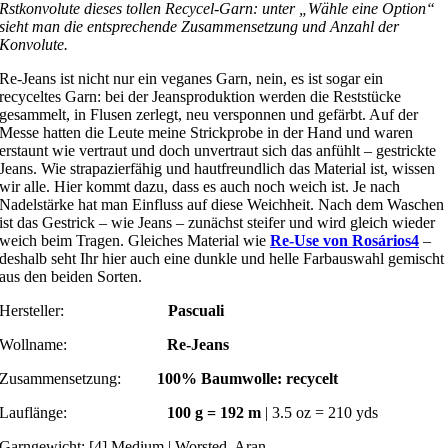
Rstkonvolute dieses tollen Recycel-Garn: unter „Wähle eine Option“
sieht man die entsprechende Zusammensetzung und Anzahl der
Konvolute.
Re-Jeans ist nicht nur ein veganes Garn, nein, es ist sogar ein
recyceltes Garn: bei der Jeansproduktion werden die Reststücke
gesammelt, in Flusen zerlegt, neu versponnen und gefärbt. Auf der
Messe hatten die Leute meine Strickprobe in der Hand und waren
erstaunt wie vertraut und doch unvertraut sich das anfühlt – gestrickte
Jeans. Wie strapazierfähig und hautfreundlich das Material ist, wissen
wir alle. Hier kommt dazu, dass es auch noch weich ist. Je nach
Nadelstärke hat man Einfluss auf diese Weichheit. Nach dem Waschen
ist das Gestrick – wie Jeans – zunächst steifer und wird gleich wieder
weich beim Tragen. Gleiches Material wie
Re-Use von Rosários4
–
deshalb seht Ihr hier auch eine dunkle und helle Farbauswahl gemischt
aus den beiden Sorten.
Hersteller:
Pascuali
Wollname:
Re-Jeans
Zusammensetzung:
100% Baumwolle: recycelt
Lauflänge:
100 g = 192 m
| 3.5 oz = 210 yds
Garngewicht: [4] Medium | Worsted, Aran