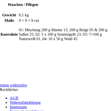
Waschen / Pflegen
Gewicht
0,1 kg
Maße
9 × 9 × 9 cm
01: Mischung 200 g Marine 13, 200 g Beige 05 & 200 g
Konvolute
Salbei 25, 02: 5 x 100 g Sonnengelb 23, 03: 7×100 g
Naturweiß 01, 04: 10 x 50 g Wald 45
ertrag widerrufen
Rechtliches
AGB
Widerrufsbelehrung
Impressum