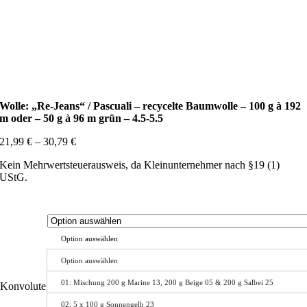
Wolle: „Re-Jeans“ / Pascuali – recycelte Baumwolle – 100 g à 192
m oder – 50 g à 96 m grün – 4.5-5.5
21,99
€
–
30,79
€
Kein Mehrwertsteuerausweis, da Kleinunternehmer nach §19 (1)
UStG.
Option auswählen
Option auswählen
01: Mischung 200 g Marine 13, 200 g Beige 05 & 200 g Salbei 25
Konvolute
02: 5 x 100 g Sonnengelb 23