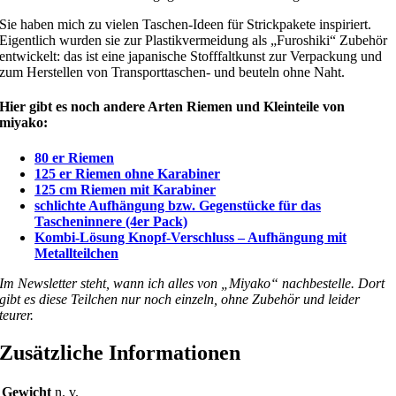
Sie haben mich zu vielen Taschen-Ideen für Strickpakete inspiriert.
Eigentlich wurden sie zur Plastikvermeidung als „Furoshiki“ Zubehör
entwickelt: das ist eine japanische Stofffaltkunst zur Verpackung und
zum Herstellen von Transporttaschen- und beuteln ohne Naht.
Hier gibt es noch andere Arten Riemen und Kleinteile von
miyako:
80 er Riemen
125 er Riemen ohne Karabiner
125 cm Riemen mit Karabiner
schlichte Aufhängung bzw. Gegenstücke für das
Tascheninnere (4er Pack)
Kombi-Lösung Knopf-Verschluss – Aufhängung mit
Metallteilchen
Im Newsletter steht, wann ich alles von „Miyako“ nachbestelle. Dort
gibt es diese Teilchen nur noch einzeln, ohne Zubehör und leider
teurer.
Zusätzliche Informationen
Gewicht
n. v.