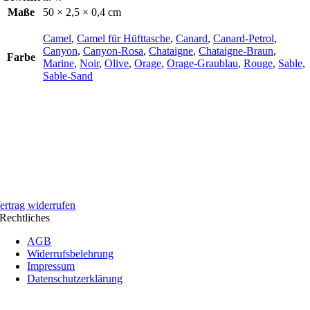
Maße
50 × 2,5 × 0,4 cm
Camel
,
Camel für Hüfttasche
,
Canard
,
Canard-Petrol
,
Canyon
,
Canyon-Rosa
,
Chataigne
,
Chataigne-Braun
,
Farbe
Marine
,
Noir
,
Olive
,
Orage
,
Orage-Graublau
,
Rouge
,
Sable
,
Sable-Sand
ertrag widerrufen
Rechtliches
AGB
Widerrufsbelehrung
Impressum
Datenschutzerklärung