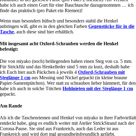
habe ich auch einen Gurt für eine Bauchtasche dazugenommen … ich
finde das praktisch (pro Paket ein Riemen)!
Wenn man besonders hübsch und besonders stabil die Henkel
anbringen will, gibt es in den gleichen Farben
Gegenstücke für in die
Tasche
, auch diese sind hier erhältlich.
Mit insgesamt acht Oxford-Schrauben werden die Henkel
befestigt:
Die von miyako (noch) beiliegenden haben einen Steg von ca. 5 mm.
Für Strickfilz und das Henkelleder sind 5 mm zu kurz, deshalb habe
ich Euch hier auch Päckchen à jeweils 4
Oxford-Schrauben mit
Steglänge 1 cm
aus Messing und Nickel gepackt (in kleine braune
Papier-Samentpütchen). Wer statt zu schrauben lieber hämmert, für den
habe ich auch in solche Tütchen
Hohlnieten mit der Steglänge 1 cm
gepackt.
Am Rande
Als ich die Taschenriemen und Henkel von miyako in ihrer Farbvielfal
entdeckt habe, ging es endlich weiter mit Atelier StrickStrand nach der
Corona-Pause. Sie sind aus Frankreich, auch das Leder ist aus
Frankreich und wird dort mgl gesundheitsfreundlich gefärbt.