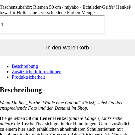
Taschenzubehör: Riemen 50 cm / miyako - Echtleder-Griffe/ Henkel/
bzw. für Hüfttasche - verschiedene Farben Menge
In den Warenkorb
Beschreibung
Zusätzliche Informationen
Produktsicherheit
Beschreibung
Wenn Du bei „Farbe: Wähle eine Option“ klickst, siehst Du das
entsprechende Foto und den Bestand im Shop.
Die geliebten
50 cm Leder-Henkel
(andere Längen, Links siehe
unten)
: die Tasche lässt sich gut in der Hand tragen. Gerne zusätzlich
zu einem hier auch erhältlichen abnehmbaren Schulterriemen mit
Karabiner in der gleichen Farbe (pro Paket 2 Riemen). Als Versuch