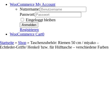
WooCommerce My Account
Nutzername:
Passwort:
Eingeloggt bleiben
Registrieren
WooCommerce Cart
0
Startseite
»
Shop
»
Taschenzubehör: Riemen 50 cm / miyako –
Echtleder-Griffe/ Henkel/ bzw. für Hüfttasche – verschiedene Farben