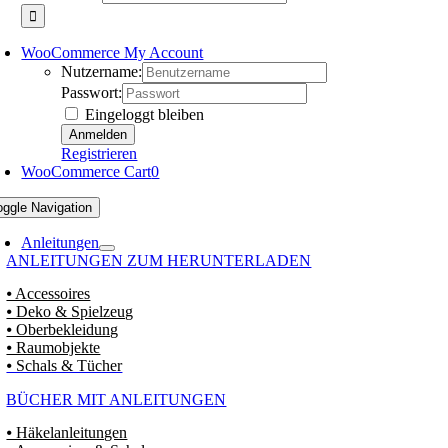
WooCommerce My Account
Nutzername:
Passwort:
Eingeloggt bleiben
Registrieren
WooCommerce Cart
0
oggle Navigation
Anleitungen
ANLEITUNGEN ZUM HERUNTERLADEN
⦁ Accessoires
⦁ Deko & Spielzeug
⦁ Oberbekleidung
⦁ Raumobjekte
⦁ Schals & Tücher
BÜCHER MIT ANLEITUNGEN
⦁ Häkelanleitungen