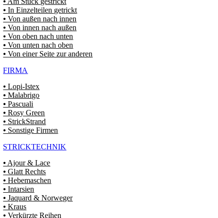
⦁ Am Stück gestrickt
⦁ In Einzelteilen getrickt
⦁ Von außen nach innen
⦁ Von innen nach außen
⦁ Von oben nach unten
⦁ Von unten nach oben
⦁ Von einer Seite zur anderen
FIRMA
⦁ Lopi-Istex
⦁ Malabrigo
⦁ Pascuali
⦁ Rosy Green
⦁ StrickStrand
⦁ Sonstige Firmen
STRICKTECHNIK
⦁ Ajour & Lace
⦁ Glatt Rechts
⦁ Hebemaschen
⦁ Intarsien
⦁ Jaquard & Norweger
⦁ Kraus
⦁ Verkürzte Reihen