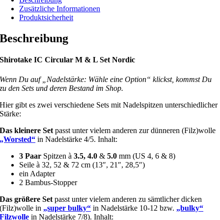
Zusätzliche Informationen
Produktsicherheit
Beschreibung
Shirotake IC Circular M & L Set Nordic
Wenn Du auf „Nadelstärke: Wähle eine Option“ klickst, kommst Du
zu den Sets und deren Bestand im Shop.
Hier gibt es zwei verschiedene Sets mit Nadelspitzen unterschiedlicher
Stärke:
Das kleinere Set
passt unter vielem anderen zur dünneren (Filz)wolle
„Worsted“
in Nadelstärke 4/5. Inhalt:
3 Paar
Spitzen à
3.5, 4.0
&
5.0
mm (US 4, 6 & 8)
Seile à 32, 52 & 72 cm (13″, 21″, 28,5″)
ein Adapter
2 Bambus-Stopper
Das größere Set
passt unter vielem anderen zu sämtlicher dicken
(Filz)wolle in
„super bulky“
in Nadelstärke 10-12 bzw.
„bulky“
Filzwolle
in Nadelstärke 7/8). Inhalt: