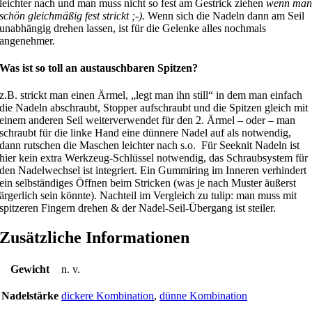
leichter nach und man muss nicht so fest am Gestrick ziehen
wenn ma
schön gleichmäßig fest strickt ;-).
Wenn sich die Nadeln dann am Seil
unabhängig drehen lassen, ist für die Gelenke alles nochmals
angenehmer.
Was ist so toll an austauschbaren Spitzen?
z.B. strickt man einen Ärmel, „legt man ihn still“ in dem man einfach
die Nadeln abschraubt, Stopper aufschraubt und die Spitzen gleich mit
einem anderen Seil weiterverwendet für den 2. Ärmel – oder – man
schraubt für die linke Hand eine dünnere Nadel auf als notwendig,
dann rutschen die Maschen leichter nach s.o. Für Seeknit Nadeln ist
hier kein extra Werkzeug-Schlüssel notwendig, das Schraubsystem für
den Nadelwechsel ist integriert. Ein Gummiring im Inneren verhindert
ein selbständiges Öffnen beim Stricken (was je nach Muster äußerst
ärgerlich sein könnte). Nachteil im Vergleich zu tulip: man muss mit
spitzeren Fingern drehen & der Nadel-Seil-Übergang ist steiler.
Zusätzliche Informationen
Gewicht
n. v.
Nadelstärke
dickere Kombination
,
dünne Kombination