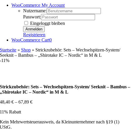
WooCommerce My Account
Nutzername:
Passwort:
Eingeloggt bleiben
Registrieren
WooCommerce Cart
0
Startseite
»
Shop
»
Strickzubehör: Sets – Wechselspitzen-System/
Seeknit – Bambus – „Shirotake IC – Nordic“ in M & L
-11%
Strickzubehör: Sets – Wechselspitzen-System/ Seeknit – Bambus –
„Shirotake IC – Nordic“ in M & L
48,40
€
–
67,89
€
11% Rabatt
Kein Mehrwertsteuerausweis, da Kleinunternehmer nach §19 (1)
UStG.