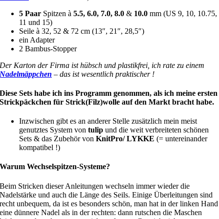
5 Paar
Spitzen à
5.5, 6.0, 7.0, 8.0
&
10.0
mm (US 9, 10, 10.75,
11 und 15)
Seile à 32, 52 & 72 cm (13″, 21″, 28,5″)
ein Adapter
2 Bambus-Stopper
Der Karton der Firma ist hübsch und plastikfrei, ich rate zu einem
Nadelmäppchen
– das ist wesentlich praktischer !
Diese Sets habe ich ins Programm genommen, als ich meine ersten
Strickpäckchen für Strick(Filz)wolle auf den Markt bracht habe.
Inzwischen gibt es an anderer Stelle zusätzlich mein meist
genutztes System von
tulip
und die weit verbreiteten schönen
Sets & das Zubehör von
KnitPro/ LYKKE
(= untereinander
kompatibel !)
Warum Wechselspitzen-Systeme?
Beim Stricken dieser Anleitungen wechseln immer wieder die
Nadelstärke und auch die Länge des Seils. Einige Überleitungen sind
recht unbequem, da ist es besonders schön, man hat in der linken Hand
eine dünnere Nadel als in der rechten: dann rutschen die Maschen