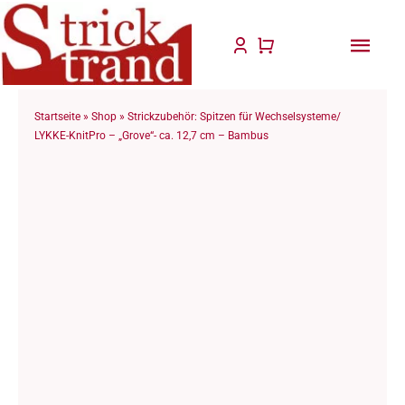
Zum
Inhalt
Togg
springen
Navi
Start
Startseite
»
Shop
»
Strickzubehör: Spitzen für Wechselsysteme/
LYKKE-KnitPro – „Grove“- ca. 12,7 cm – Bambus
Anlei
Stric
Für D
Wolle
Philo
Blog