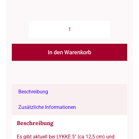
Strickzubehör:
Spitzen
für
In den Warenkorb
Wechselsysteme/
LYKKE-
Alternative:
KnitPro
-
Beschreibung
"Grove"-
ca.
Zusätzliche Informationen
12,7
cm
Beschreibung
-
Es gibt aktuell bei LYKKE 5″ (ca 12,5 cm) und
Bambus