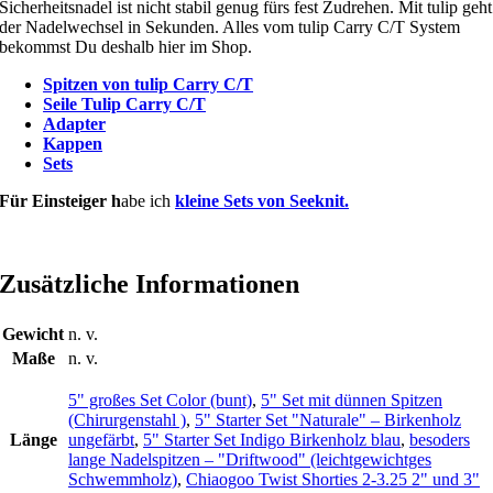
Sicherheitsnadel ist nicht stabil genug fürs fest Zudrehen. Mit tulip geht
der Nadelwechsel in Sekunden. Alles vom tulip Carry C/T System
bekommst Du deshalb hier im Shop.
Spitzen von tulip Carry C/T
Seile Tulip Carry C/T
Adapter
Kappen
Sets
Für Einsteiger h
abe ich
kleine Sets von Seeknit.
Zusätzliche Informationen
Gewicht
n. v.
Maße
n. v.
5" großes Set Color (bunt)
,
5" Set mit dünnen Spitzen
(Chirurgenstahl )
,
5" Starter Set "Naturale" – Birkenholz
Länge
ungefärbt
,
5" Starter Set Indigo Birkenholz blau
,
besoders
lange Nadelspitzen – "Driftwood" (leichtgewichtges
Schwemmholz)
,
Chiaogoo Twist Shorties 2-3.25 2" und 3"