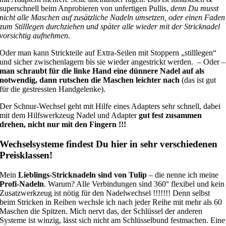
superschnell beim Anprobieren von unfertigen Pullis,
denn Du musst
nicht alle Maschen auf zusätzliche Nadeln umsetzen, oder einen Faden
zum Stilllegen durchziehen und später alle wieder mit der Stricknadel
vorsichtig aufnehmen.
Oder man kann Strickteile auf Extra-Seilen mit Stoppern „stilllegen“
und sicher zwischenlagern bis sie wieder angestrickt werden. – Oder –
man schraubt für die linke Hand eine dünnere Nadel auf als
notwendig, dann rutschen die Maschen leichter nach
(das ist gut
für die gestressten Handgelenke).
Der Schnur-Wechsel geht mit Hilfe eines Adapters sehr schnell, dabei
mit dem Hilfswerkzeug Nadel und Adapter
gut fest zusammen
drehen, nicht nur mit den Fingern !!!
Wechselsysteme findest Du hier in sehr verschiedenen
Preisklassen!
Mein
Lieblings-Stricknadeln sind von Tulip
– die nenne ich meine
Profi-Nadeln
. Warum? Alle Verbindungen sind 360° flexibel und kein
Zusatzwerkzeug ist nötig für den Nadelwechsel !!!!!!! Denn selbst
beim Stricken in Reihen wechsle ich nach jeder Reihe mit mehr als 60
Maschen die Spitzen. Mich nervt das, der Schlüssel der anderen
Systeme ist winzig, lässt sich nicht am Schlüsselbund festmachen. Eine