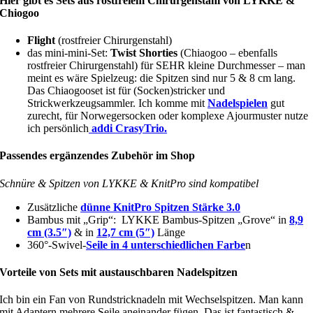
Hier gibt es Sets aus rostfreiem Chirurgenstahl von LYKKE &
Chiogoo
Flight
(rostfreier Chirurgenstahl)
das mini-mini-Set:
Twist Shorties
(Chiaogoo – ebenfalls
rostfreier Chirurgenstahl) für SEHR kleine Durchmesser – man
meint es wäre Spielzeug: die Spitzen sind nur 5 & 8 cm lang.
Das Chiaogooset ist für (Socken)stricker und
Strickwerkzeugsammler. Ich komme mit
Nadelspielen
gut
zurecht, für Norwegersocken oder komplexe Ajourmuster nutze
ich persönlich
addi CrasyTrio.
Passendes ergänzendes Zubehör im Shop
Schnüre & Spitzen von LYKKE & KnitPro sind kompatibel
Zusätzliche
dünne KnitPro Spitzen Stärke 3.0
Bambus mit „Grip“: LYKKE Bambus-Spitzen „Grove“ in
8,9
cm (3.5″)
& in
12,7 cm (5″)
Länge
360°-Swivel-
Seile in 4 unterschiedlichen Farbe
n
Vorteile von Sets mit austauschbaren Nadelspitzen
Ich bin ein Fan von Rundstricknadeln mit Wechselspitzen. Man kann
mit Adaptern mehrere Seile aneinander fügen. Das ist fantastisch &