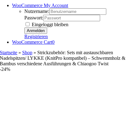
WooCommerce My Account
Nutzername:
Passwort:
Eingeloggt bleiben
Registrieren
WooCommerce Cart
0
Startseite
»
Shop
»
Strickzubehör: Sets mit austauschbaren
Nadelspitzen/ LYKKE (KnitPro kompatibel) – Schwemmholz &
Bambus verschiedene Ausführungen & Chiaogoo Twist
-24%