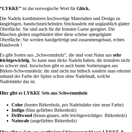
“LYKKE”
ist das norwegische Wort für
Glück.
Die Nadeln kombinieren hochwertige Materialien und Design zu
langlebigen, handschmeichelnden Stricknadeln mit unglaublich glatter
Oberfläche. Sie sind auch für die feinsten Garne geeignet. Die
Maschen gleiten ungehindert über diese schöne spiegelglatte
Oberfläche. Sie werden handgefertigt und zusammengebaut, echtes
Handwerk !
Es gibt Sorten aus „Schwemmholz“, die sind vom Natur aus
sehr
leichtgewichtig
. So kann man dicke Nadeln haben, die trotzdem nicht
so schwer sind. Inzwischen gibt es auch bunte Sortierungen aus
Birken-Schwemmholz: die sind nicht nur hübsch sondern man erkennt
anhand der Farbe der Spitze schon ohne Nadelmaß, welche
Nadelstärke das ist.
Hier gibt es LYKKE Sets aus Schwemmholz
Color
(buntes Birkenholz, pro Nadelstärke eine neue Farbe)
Indigo
(blau gefärbtes Birkenholz)
Driftwood
(braun-graues, sehr leichtgewichtiges Birkenholz)
Naturale
(ungefärbtes Birkenholz)