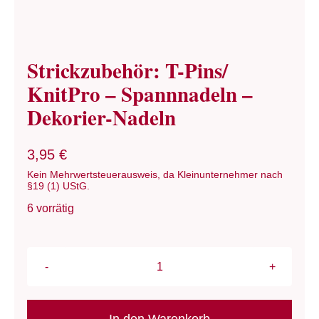
Termine
Strickzubehör: T-Pins/
Links
KnitPro – Spannnadeln –
Dekorier-Nadeln
Kontakt
3,95
€
Versand
Kein Mehrwertsteuerausweis, da Kleinunternehmer nach
§19 (1) UStG.
Zahlungsarten
6 vorrätig
Warenkorb
Mein Konto
Strickzubehör:
T-
Rechtliches
Pins/