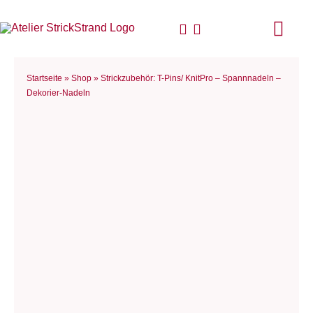
Zum
Inhalt
Togg
springen
Navi
Startseite
Startseite
»
Shop
»
Strickzubehör: T-Pins/ KnitPro – Spannnadeln –
Dekorier-Nadeln
Anleitungen & Bücher
Strick & Taschenzubehör
Für Dich gefertigt
Wolle & Garne
Philosophie
Blog