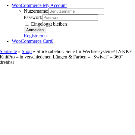
WooCommerce My Account
Nutzername:
Passwort:
Eingeloggt bleiben
Registrieren
WooCommerce Cart
0
Startseite
»
Shop
»
Strickzubehör: Seile für Wechselsysteme/ LYKKE-
KnitPro – in verschiedenen Längen & Farben – „Swivel“ – 360°
drehbar