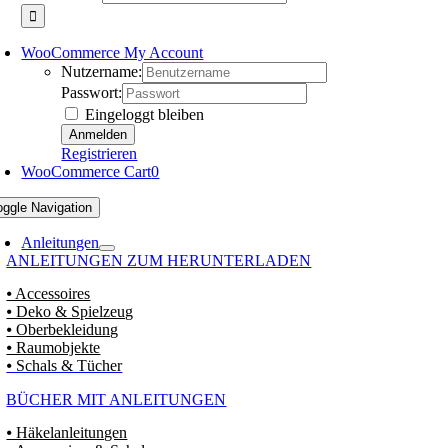
WooCommerce My Account
Nutzername:
Passwort:
Eingeloggt bleiben
Registrieren
WooCommerce Cart
0
oggle Navigation
Anleitungen
ANLEITUNGEN ZUM HERUNTERLADEN
⦁ Accessoires
⦁ Deko & Spielzeug
⦁ Oberbekleidung
⦁ Raumobjekte
⦁ Schals & Tücher
BÜCHER MIT ANLEITUNGEN
⦁ Häkelanleitungen