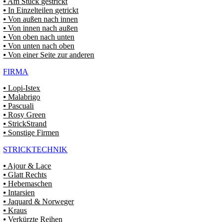
⦁ Am Stück gestrickt
⦁ In Einzelteilen getrickt
⦁ Von außen nach innen
⦁ Von innen nach außen
⦁ Von oben nach unten
⦁ Von unten nach oben
⦁ Von einer Seite zur anderen
FIRMA
⦁ Lopi-Istex
⦁ Malabrigo
⦁ Pascuali
⦁ Rosy Green
⦁ StrickStrand
⦁ Sonstige Firmen
STRICKTECHNIK
⦁ Ajour & Lace
⦁ Glatt Rechts
⦁ Hebemaschen
⦁ Intarsien
⦁ Jaquard & Norweger
⦁ Kraus
⦁ Verkürzte Reihen