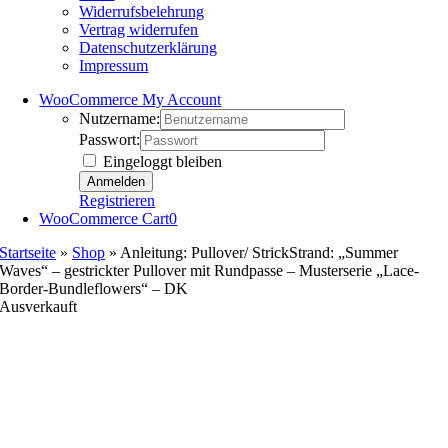
Widerrufsbelehrung
Vertrag widerrufen
Datenschutzerklärung
Impressum
WooCommerce My Account
Nutzername:
Passwort:
Eingeloggt bleiben
Registrieren
WooCommerce Cart
0
Startseite
»
Shop
»
Anleitung: Pullover/ StrickStrand: „Summer
Waves“ – gestrickter Pullover mit Rundpasse – Musterserie „Lace-
Border-Bundleflowers“ – DK
Ausverkauft