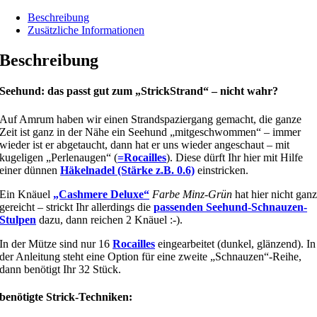
Beschreibung
Zusätzliche Informationen
Beschreibung
Seehund: das passt gut zum „StrickStrand“ – nicht wahr?
Auf Amrum haben wir einen Strandspaziergang gemacht, die ganze
Zeit ist ganz in der Nähe ein Seehund „mitgeschwommen“ – immer
wieder ist er abgetaucht, dann hat er uns wieder angeschaut – mit
kugeligen „Perlenaugen“ (
=Rocailles
). Diese dürft Ihr hier mit Hilfe
einer dünnen
Häkelnadel (Stärke z.B. 0.6)
einstricken.
Ein Knäuel
„Cashmere Deluxe“
Farbe Minz-Grün
hat hier nicht gan
gereicht – strickt Ihr allerdings die
passenden Seehund-Schnauzen-
Stulpen
dazu, dann reichen 2 Knäuel :-).
In der Mütze sind nur 16
Rocailles
eingearbeitet (dunkel, glänzend). In
der Anleitung steht eine Option für eine zweite „Schnauzen“-Reihe,
dann benötigt Ihr 32 Stück.
benötigte Strick-Techniken: