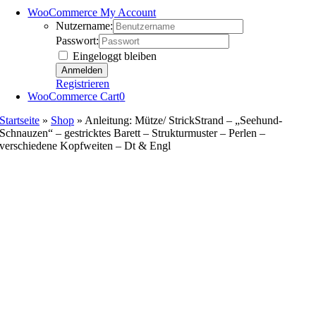
WooCommerce My Account
Nutzername:
Passwort:
Eingeloggt bleiben
Registrieren
WooCommerce Cart
0
Startseite
»
Shop
»
Anleitung: Mütze/ StrickStrand – „Seehund-
Schnauzen“ – gestricktes Barett – Strukturmuster – Perlen –
verschiedene Kopfweiten – Dt & Engl