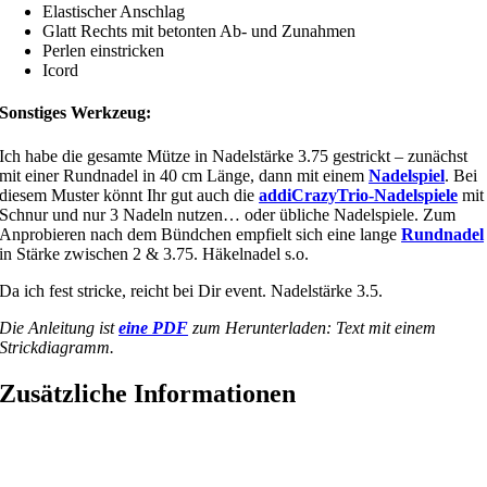
Elastischer Anschlag
Glatt Rechts mit betonten Ab- und Zunahmen
Perlen einstricken
Icord
Sonstiges Werkzeug:
Ich habe die gesamte Mütze in Nadelstärke 3.75 gestrickt – zunächst
mit einer Rundnadel in 40 cm Länge, dann mit einem
Nadelspiel
. Bei
diesem Muster könnt Ihr gut auch die
addiCrazyTrio-Nadelspiele
mit
Schnur und nur 3 Nadeln nutzen… oder übliche Nadelspiele. Zum
Anprobieren nach dem Bündchen empfielt sich eine lange
Rundnadel
in Stärke zwischen 2 & 3.75. Häkelnadel s.o.
Da ich fest stricke, reicht bei Dir event. Nadelstärke 3.5.
Die Anleitung ist
eine PDF
zum Herunterladen: Text mit einem
Strickdiagramm.
Zusätzliche Informationen