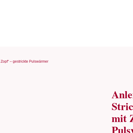
t Zopf“ – gestrickte Pulswärmer
Anle
Stri
mit 
Pul