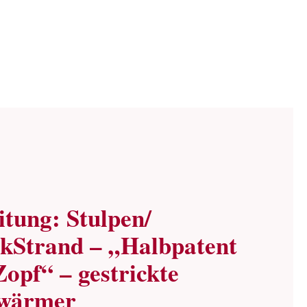
itung: Stulpen/
ckStrand – „Halbpatent
Zopf“ – gestrickte
swärmer