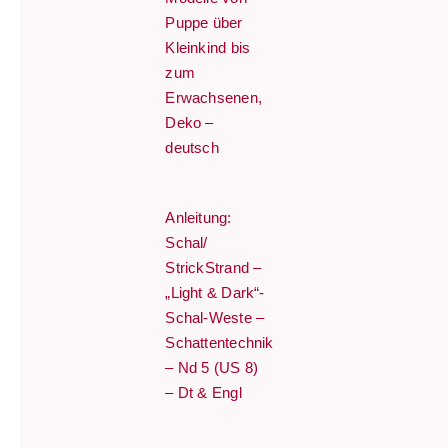
Puppe über
Kleinkind bis
zum
Erwachsenen,
Deko –
deutsch
Anleitung:
Schal/
StrickStrand –
„Light & Dark“-
Schal-Weste –
Schattentechnik
– Nd 5 (US 8)
– Dt & Engl