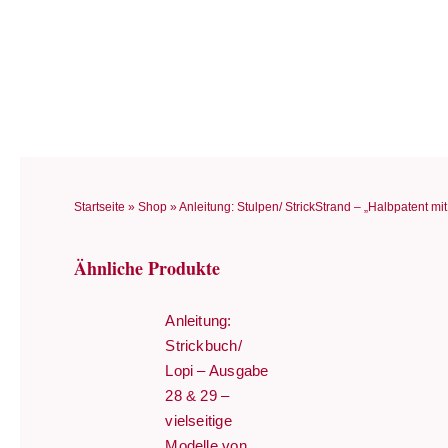
Zum
Inhalt
springen
Startseite
»
Shop
»
Anleitung: Stulpen/ StrickStrand – „Halbpatent mi
Ähnliche Produkte
Anleitung:
Strickbuch/
Lopi – Ausgabe
28 & 29 –
vielseitige
Modelle von