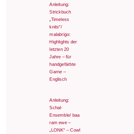
Anleitung:
Strickbuch
„Timeless
knits“/
malabrigo:
Highlights der
letzten 20
Jahre – für
handgefärbte
Garne –
Englisch
Anleitung:
Schal-
Ensemble/ baa
ram ewe –
„LONK“ – Cowl