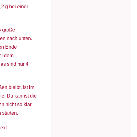
,2 g bei einer
= große
ben nach unten.
ren Ende
bei dem
das sind nur 4
en bleibt, ist im
he. Du kannst die
n nicht so klar
 starten.
ext.