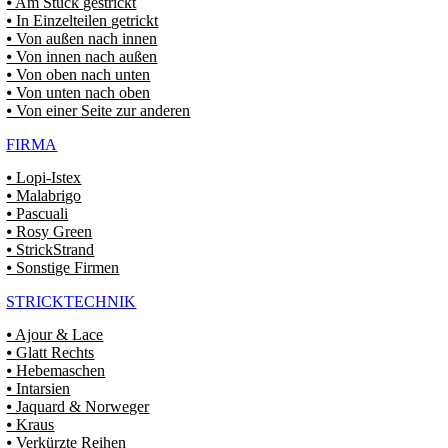
⦁ Am Stück gestrickt
⦁ In Einzelteilen getrickt
⦁ Von außen nach innen
⦁ Von innen nach außen
⦁ Von oben nach unten
⦁ Von unten nach oben
⦁ Von einer Seite zur anderen
FIRMA
⦁ Lopi-Istex
⦁ Malabrigo
⦁ Pascuali
⦁ Rosy Green
⦁ StrickStrand
⦁ Sonstige Firmen
STRICKTECHNIK
⦁ Ajour & Lace
⦁ Glatt Rechts
⦁ Hebemaschen
⦁ Intarsien
⦁ Jaquard & Norweger
⦁ Kraus
⦁ Verkürzte Reihen