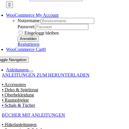
WooCommerce My Account
Nutzername:
Passwort:
Eingeloggt bleiben
Registrieren
WooCommerce Cart
0
oggle Navigation
Anleitungen
ANLEITUNGEN ZUM HERUNTERLADEN
⦁ Accessoires
⦁ Deko & Spielzeug
⦁ Oberbekleidung
⦁ Raumobjekte
⦁ Schals & Tücher
BÜCHER MIT ANLEITUNGEN
⦁ Häkelanleitungen