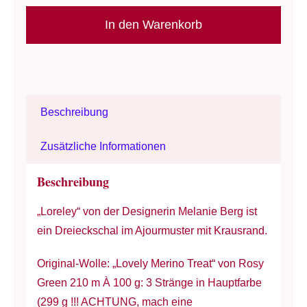
Schal/
Rosy
In den Warenkorb
Green
-
"Loreley"
-
Beschreibung
Lace-
Stricktuch
Zusätzliche Informationen
-
elegant
Beschreibung
und
„Loreley“ von der Designerin Melanie Berg ist
leger
ein Dreieckschal im Ajourmuster mit Krausrand.
Menge
Original-Wolle: „Lovely Merino Treat“ von Rosy
Green 210 m À 100 g: 3 Stränge in Hauptfarbe
(299 g !!! ACHTUNG, mach eine