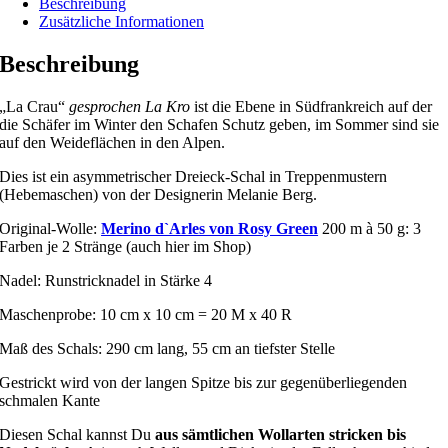
Beschreibung
Zusätzliche Informationen
Beschreibung
„La Crau“
gesprochen La Kro
ist die Ebene in Südfrankreich auf der
die Schäfer im Winter den Schafen Schutz geben, im Sommer sind sie
auf den Weideflächen in den Alpen.
Dies ist ein asymmetrischer Dreieck-Schal in Treppenmustern
(Hebemaschen) von der Designerin Melanie Berg.
Original-Wolle:
Merino d`Arles von Rosy Green
200 m à 50 g: 3
Farben je 2 Stränge (auch hier im Shop)
Nadel: Runstricknadel in Stärke 4
Maschenprobe: 10 cm x 10 cm = 20 M x 40 R
Maß des Schals: 290 cm lang, 55 cm an tiefster Stelle
Gestrickt wird von der langen Spitze bis zur gegenüberliegenden
schmalen Kante
Diesen Schal kannst Du
aus sämtlichen Wollarten stricken bis