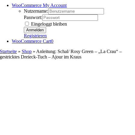
WooCommerce My Account
Nutzername:
Passwort:
Eingeloggt bleiben
Registrieren
WooCommerce Cart
0
Startseite
»
Shop
»
Anleitung: Schal/ Rosy Green – „La Crau“ –
gestricktes Dreieck-Tuch – Ajour im Kraus