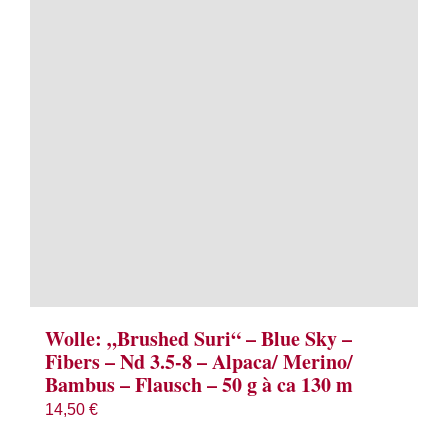
Term
Links
Konta
Vers
Zahl
Ware
Wolle: „Brushed Suri“ – Blue Sky –
Fibers – Nd 3.5-8 – Alpaca/ Merino/
Bambus – Flausch – 50 g à ca 130 m
Mein
14,50
€
Recht