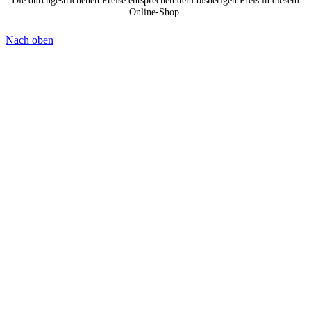
Die durchgestrichenen Preise entsprechen dem bisherigen Preis in diesem
Online-Shop.
Nach oben