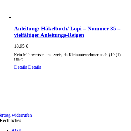
Anleitung: Häkelbuch/ Lopi – Nummer 35 –
vielfältiger Anleitungs-Reigen
18,95
€
Kein Mehrwertsteuerausweis, da Kleinunternehmer nach §19 (1)
UStG.
Details
Details
ertrag widerrufen
Rechtliches
AGB