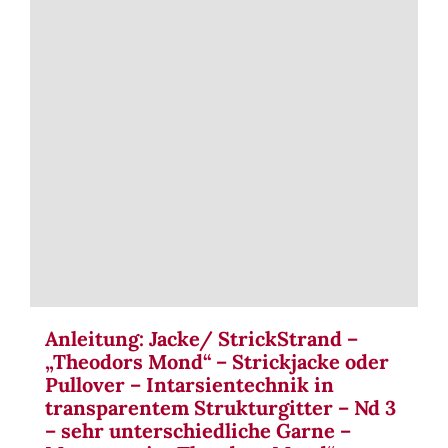
Term
Links
Konta
Vers
Zahl
Ware
Anleitung: Jacke/ StrickStrand –
„Theodors Mond“ – Strickjacke oder
Pullover – Intarsientechnik in
Mein
transparentem Strukturgitter – Nd 3
– sehr unterschiedliche Garne –
Recht