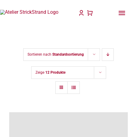
Zum
Inhalt
Togg
springen
Navi
Start
Anlei
Sortieren nach
Standardsortierung
Stric
Zeige
12 Produkte
Für D
Wolle
Philo
Blog