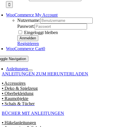
WooCommerce My Account
Nutzername:
Passwort:
Eingeloggt bleiben
Registrieren
WooCommerce Cart
0
oggle Navigation
Anleitungen
ANLEITUNGEN ZUM HERUNTERLADEN
⦁ Accessoires
⦁ Deko & Spielzeug
⦁ Oberbekleidung
⦁ Raumobjekte
⦁ Schals & Tücher
BÜCHER MIT ANLEITUNGEN
⦁ Häkelanleitungen