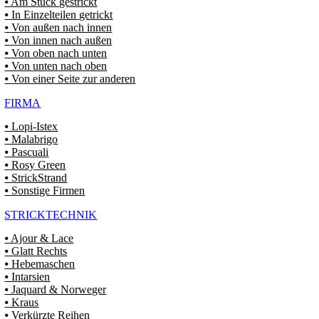
⦁ Am Stück gestrickt
⦁ In Einzelteilen getrickt
⦁ Von außen nach innen
⦁ Von innen nach außen
⦁ Von oben nach unten
⦁ Von unten nach oben
⦁ Von einer Seite zur anderen
FIRMA
⦁ Lopi-Istex
⦁ Malabrigo
⦁ Pascuali
⦁ Rosy Green
⦁ StrickStrand
⦁ Sonstige Firmen
STRICKTECHNIK
⦁ Ajour & Lace
⦁ Glatt Rechts
⦁ Hebemaschen
⦁ Intarsien
⦁ Jaquard & Norweger
⦁ Kraus
⦁ Verkürzte Reihen