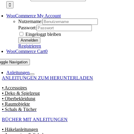
WooCommerce My Account
Nutzername:
Passwort:
Eingeloggt bleiben
Registrieren
WooCommerce Cart
0
oggle Navigation
Anleitungen
ANLEITUNGEN ZUM HERUNTERLADEN
⦁ Accessoires
⦁ Deko & Spielzeug
⦁ Oberbekleidung
⦁ Raumobjekte
⦁ Schals & Tücher
BÜCHER MIT ANLEITUNGEN
⦁ Häkelanleitungen