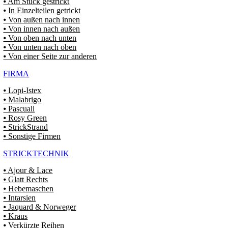
⦁ Am Stück gestrickt
⦁ In Einzelteilen getrickt
⦁ Von außen nach innen
⦁ Von innen nach außen
⦁ Von oben nach unten
⦁ Von unten nach oben
⦁ Von einer Seite zur anderen
FIRMA
⦁ Lopi-Istex
⦁ Malabrigo
⦁ Pascuali
⦁ Rosy Green
⦁ StrickStrand
⦁ Sonstige Firmen
STRICKTECHNIK
⦁ Ajour & Lace
⦁ Glatt Rechts
⦁ Hebemaschen
⦁ Intarsien
⦁ Jaquard & Norweger
⦁ Kraus
⦁ Verkürzte Reihen