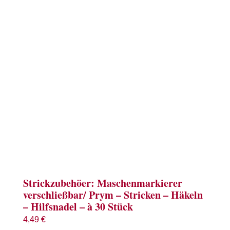
Term
Links
Konta
Vers
Zahl
Ware
Strickzubehöer: Maschenmarkierer
verschließbar/ Prym – Stricken – Häkeln
Mein
– Hilfsnadel – à 30 Stück
4,49
€
Recht