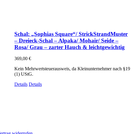
Schal: „Sophias Square“/ StrickStrandMuster
– Dreieck-Schal – Alpaka/ Mohair/ Seide –
Rosa/ Grau – zarter Hauch & leichtgewichtig
369,00
€
Kein Mehrwertsteuerausweis, da Kleinunternehmer nach §19
(1) UStG.
Details
Details
ertrag widerrufen