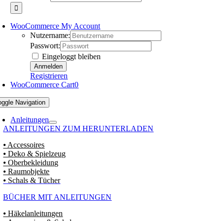
WooCommerce My Account
Nutzername:
Passwort:
Eingeloggt bleiben
Registrieren
WooCommerce Cart
0
oggle Navigation
Anleitungen
ANLEITUNGEN ZUM HERUNTERLADEN
⦁ Accessoires
⦁ Deko & Spielzeug
⦁ Oberbekleidung
⦁ Raumobjekte
⦁ Schals & Tücher
BÜCHER MIT ANLEITUNGEN
⦁ Häkelanleitungen