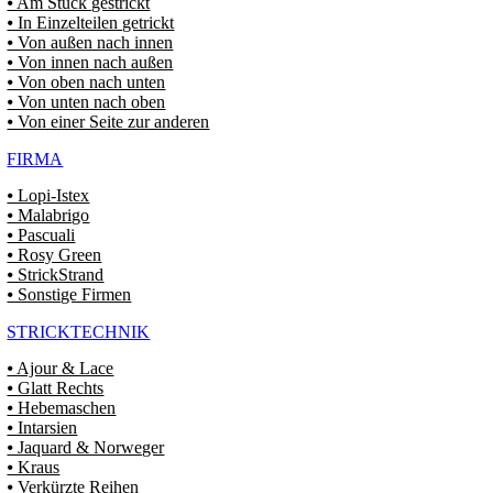
⦁ Am Stück gestrickt
⦁ In Einzelteilen getrickt
⦁ Von außen nach innen
⦁ Von innen nach außen
⦁ Von oben nach unten
⦁ Von unten nach oben
⦁ Von einer Seite zur anderen
FIRMA
⦁ Lopi-Istex
⦁ Malabrigo
⦁ Pascuali
⦁ Rosy Green
⦁ StrickStrand
⦁ Sonstige Firmen
STRICKTECHNIK
⦁ Ajour & Lace
⦁ Glatt Rechts
⦁ Hebemaschen
⦁ Intarsien
⦁ Jaquard & Norweger
⦁ Kraus
⦁ Verkürzte Reihen