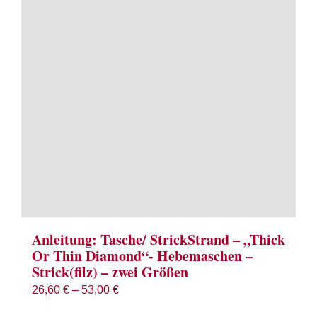
Term
Links
Konta
Vers
Zahl
Ware
Anleitung: Tasche/ StrickStrand – „Thick
Or Thin Diamond“- Hebemaschen –
Strick(filz) – zwei Größen
Mein
26,60
€
–
53,00
€
Recht