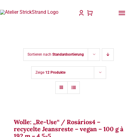
Zum
Inhalt
Togg
springen
Navi
Startseite
Anleitungen & Bücher
Sortieren nach
Standardsortierung
Strick & Taschenzubehör
Zeige
12 Produkte
Für Dich gefertigt
Wolle & Garne
Philosophie
Wolle: „Re-Use“ / Rosários4 –
recycelte Jeansreste – vegan – 100 g à
Blog
192 m – 4.5-5