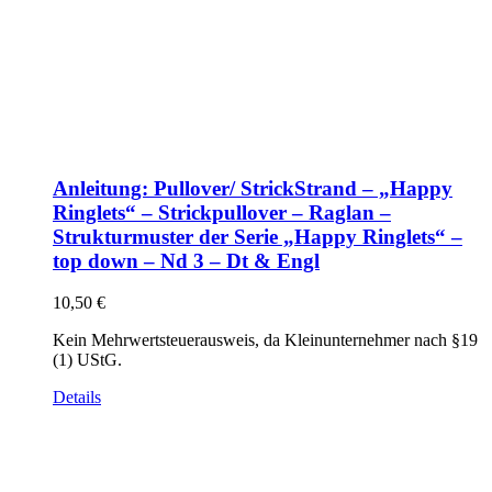
Anleitung: Pullover/ StrickStrand – „Happy
Ringlets“ – Strickpullover – Raglan –
Strukturmuster der Serie „Happy Ringlets“ –
top down – Nd 3 – Dt & Engl
10,50
€
Kein Mehrwertsteuerausweis, da Kleinunternehmer nach §19
(1) UStG.
Details