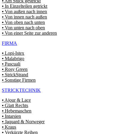
⦁ Am Stück gestrickt
⦁ In Einzelteilen getrickt
⦁ Von außen nach innen
⦁ Von innen nach außen
⦁ Von oben nach unten
⦁ Von unten nach oben
⦁ Von einer Seite zur anderen
FIRMA
⦁ Lopi-Istex
⦁ Malabrigo
⦁ Pascuali
⦁ Rosy Green
⦁ StrickStrand
⦁ Sonstige Firmen
STRICKTECHNIK
⦁ Ajour & Lace
⦁ Glatt Rechts
⦁ Hebemaschen
⦁ Intarsien
⦁ Jaquard & Norweger
⦁ Kraus
⦁ Verkürzte Reihen