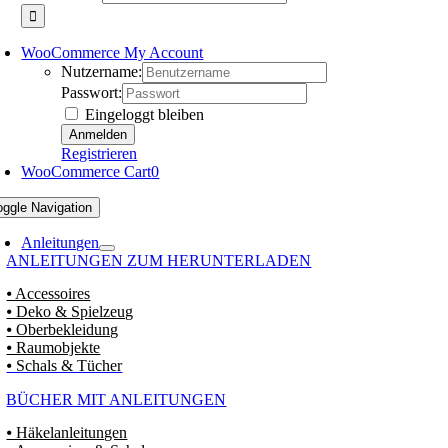
WooCommerce My Account
Nutzername:
Passwort:
Eingeloggt bleiben
Registrieren
WooCommerce Cart
0
oggle Navigation
Anleitungen
ANLEITUNGEN ZUM HERUNTERLADEN
⦁ Accessoires
⦁ Deko & Spielzeug
⦁ Oberbekleidung
⦁ Raumobjekte
⦁ Schals & Tücher
BÜCHER MIT ANLEITUNGEN
⦁ Häkelanleitungen