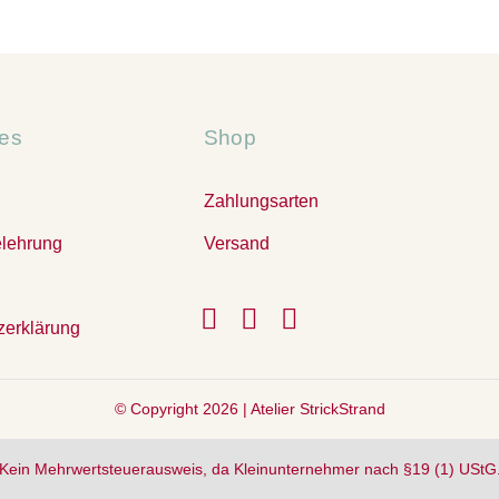
hes
Shop
Zahlungsarten
elehrung
Versand
zerklärung
© Copyright 2026 |
Atelier StrickStrand
Kein Mehrwertsteuerausweis, da Kleinunternehmer nach §19 (1) UStG