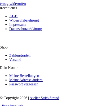
ertrag widerrufen
Rechtliches
AGB
Widerrufsbelehrung
Impressum
Datenschutzerklärung
Shop
Zahlungsarten
Versand
Dein Konto
Meine Bestellungen
Meine Adresse ändern
Passwort vergessen
© Copyright 2026 |
Atelier StrickStrand
Page load link