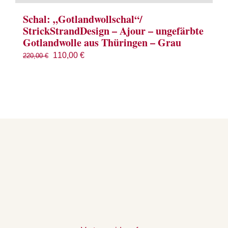
Schal: „Gotlandwollschal“/
StrickStrandDesign – Ajour – ungefärbte
Gotlandwolle aus Thüringen – Grau
Ursprünglicher
Aktueller
110,00
€
220,00
€
Preis
Preis
war:
ist:
220,00 €
110,00 €.