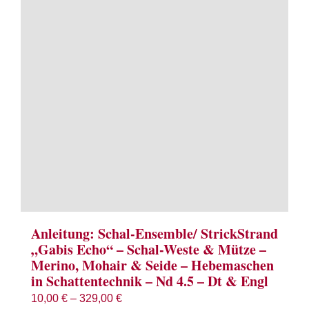
Term
Links
Konta
Vers
Zahl
Ware
Anleitung: Schal-Ensemble/ StrickStrand
„Gabis Echo“ – Schal-Weste & Mütze –
Merino, Mohair & Seide – Hebemaschen
Mein
in Schattentechnik – Nd 4.5 – Dt & Engl
10,00
€
–
329,00
€
Recht