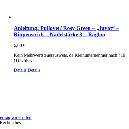
Anleitung: Pullover/ Rosy Green – „Iuvat“ –
Rippenstrick – Nadelstärke 3 – Raglan
6,00
€
Kein Mehrwertsteuerausweis, da Kleinunternehmer nach §19
(1) UStG.
Details
Details
ertrag widerrufen
Rechtliches