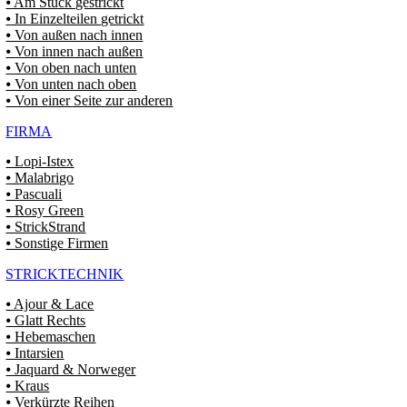
⦁ Am Stück gestrickt
⦁ In Einzelteilen getrickt
⦁ Von außen nach innen
⦁ Von innen nach außen
⦁ Von oben nach unten
⦁ Von unten nach oben
⦁ Von einer Seite zur anderen
FIRMA
⦁ Lopi-Istex
⦁ Malabrigo
⦁ Pascuali
⦁ Rosy Green
⦁ StrickStrand
⦁ Sonstige Firmen
STRICKTECHNIK
⦁ Ajour & Lace
⦁ Glatt Rechts
⦁ Hebemaschen
⦁ Intarsien
⦁ Jaquard & Norweger
⦁ Kraus
⦁ Verkürzte Reihen