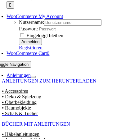
WooCommerce My Account
Nutzername:
Passwort:
Eingeloggt bleiben
Registrieren
WooCommerce Cart
0
oggle Navigation
Anleitungen
ANLEITUNGEN ZUM HERUNTERLADEN
⦁ Accessoires
⦁ Deko & Spielzeug
⦁ Oberbekleidung
⦁ Raumobjekte
⦁ Schals & Tücher
BÜCHER MIT ANLEITUNGEN
⦁ Häkelanleitungen