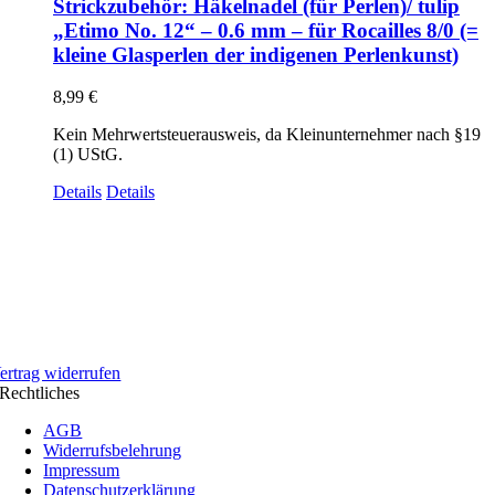
Strickzubehör: Häkelnadel (für Perlen)/ tulip
„Etimo No. 12“ – 0.6 mm – für Rocailles 8/0 (=
kleine Glasperlen der indigenen Perlenkunst)
8,99
€
Kein Mehrwertsteuerausweis, da Kleinunternehmer nach §19
(1) UStG.
Details
Details
ertrag widerrufen
Rechtliches
AGB
Widerrufsbelehrung
Impressum
Datenschutzerklärung