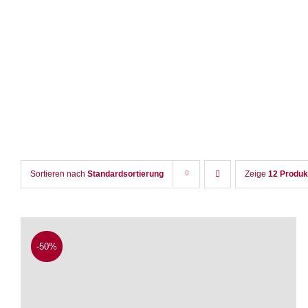
Zum
Inhalt
springen
Sortieren nach
Standardsortierung
Zeige
12 Produk
-50%