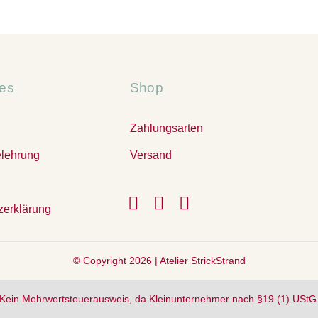
hes
Shop
Zahlungsarten
elehrung
Versand
zerklärung
© Copyright 2026 |
Atelier StrickStrand
Kein Mehrwertsteuerausweis, da Kleinunternehmer nach §19 (1) UStG