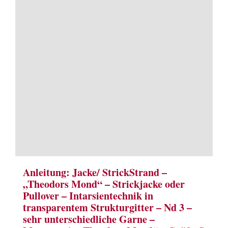
Term
Links
Konta
Vers
Zahl
Ware
Anleitung: Jacke/ StrickStrand –
„Theodors Mond“ – Strickjacke oder
Pullover – Intarsientechnik in
Mein
transparentem Strukturgitter – Nd 3 –
sehr unterschiedliche Garne –
Recht