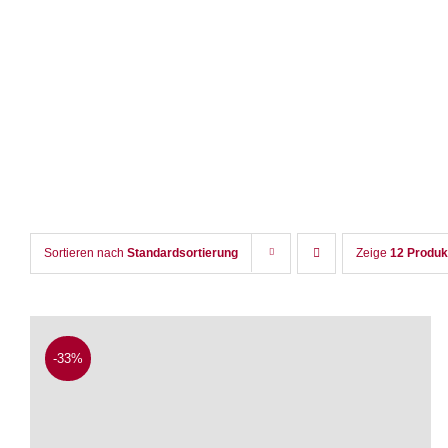
Zum
Inhalt
springen
Sortieren nach
Standardsortierung
Zeige
12 Produk
-33%