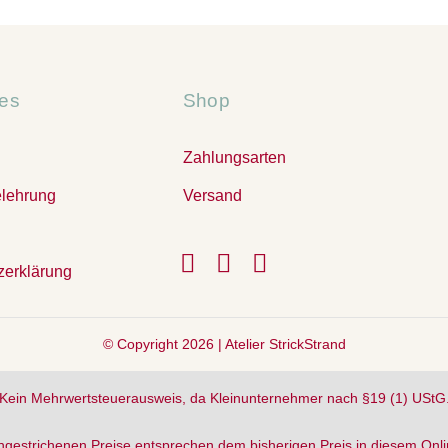
hes
Shop
Zahlungsarten
elehrung
Versand
zerklärung
© Copyright 2026 |
Atelier StrickStrand
Kein Mehrwertsteuerausweis, da Kleinunternehmer nach §19 (1) UStG
hgestrichenen Preise entsprechen dem bisherigen Preis in diesem Onl