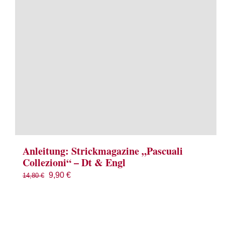
Anleitung: Strickmagazine „Pascuali
Collezioni“ – Dt & Engl
Ursprünglicher
Aktueller
9,90
€
14,80
€
Preis
Preis
war:
ist:
14,80 €
9,90 €.