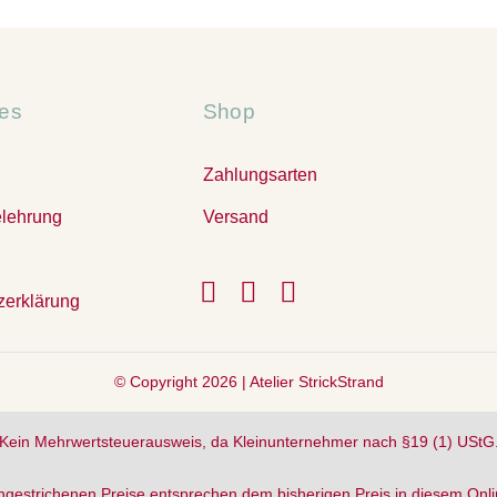
hes
Shop
Zahlungsarten
elehrung
Versand
zerklärung
© Copyright 2026 |
Atelier StrickStrand
Kein Mehrwertsteuerausweis, da Kleinunternehmer nach §19 (1) UStG
hgestrichenen Preise entsprechen dem bisherigen Preis in diesem Onl